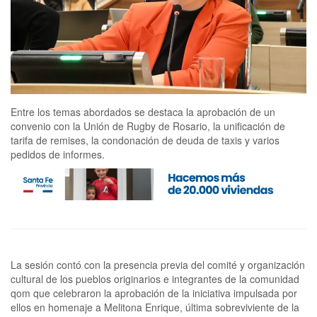
Entre los temas abordados se destaca la aprobación de un
convenio con la Unión de Rugby de Rosario, la unificación de
tarifa de remises, la condonación de deuda de taxis y varios
pedidos de informes.
La sesión contó con la presencia previa del comité y organización cultural de los pueblos originarios e integrantes de la comunidad qom que celebraron la aprobación de la iniciativa impulsada por ellos en homenaje a Melitona Enrique, última sobreviviente de la Masacre de Napalpí. Convenio con la Unión de Rugby de Rosario Se aprobó el convenio entre la Municipalidad de Rosario, la Sociedad del Estado Municipal Hipódromo de Rosario y la Unión de Rugby de Rosario (URR), con el apoyo de la Unión Argentina de Rugby, para la cesión en comodato gratuito, para uso precario y transitorio de una fracción del predio del Hipódromo. El contrato establece que la URR construirá y administrará un centro de alto rendimiento deportivo para el rugby, un gimnasio para la actividad, de 750 metros cuadrados, con vestuarios y sala de fisioterapia, una sala de reuniones y oficinas y un playón de césped sintético de 1.000 metros cuadrados. En los considerandos del mensaje del Ejecutivo, se precisa que la Unión de Rugby de Rosario es la entidad rectora del rugby en la ciudad de Rosario y su zona de influencia, y tiene por objeto promover, organizar y desarrollar la práctica del rugby, coordinando competencias deportivas, capacitando entrenadores, árbitros y dirigentes, y fomentando los valores educativos y sociales propios de este deporte. Detalló las características de las obras que se realizarán en el predio el concejal Carlos Cardozo, del Pro, y también expusieron Julia Eva Irigoitia y Lisandro Cavatorta, del bloque Justicialista; Norma López, de Justicia Social; María Fernanda Gigliani, de Iniciativa Popular, y Fabrizio Fiatti, de Arriba Rosario. Se abstuvieron al momento de la votación las bancadas Iniciativa Popular, Justicia Social y Ciudad Futura. Tarifa de remises De la comisión de Servicios Públicos, se acordó el pedido de la Cámara de Titulares de Remises que solicitó la unificación del esquema tarifario vigente, y que fija el mismo valor para los 7 días de la semana, durante las 24 horas, como ocurrió con los taxis. Con el esquema unificado, la tarifa para remises se fija en: bajada de bandera 2.386 pesos, ficha 114 pesos, y minuto de espera 172 pesos. Sobre taxis En cuanto a taxis, se aprobaron 63 solicitudes de titulares para la condonación de deuda ligadas a renovación, adjudicación y transferencias de licencias, tras el beneficio impuesto por la sanción de la ordenanza Nº 10.790 que exime de esos costos. De la particular Romina Funes, pareja de Héctor Figueroa, taxista fallecido en un hecho de inseguridad en marzo 2024, hubo acuerdo a su solicitud para la transferencia de licencia a su favor. Si bien, de esa unión convivencial nacieron dos hijas, la condición actual de las herederas, menores de edad, imposibilitaba la transferencia. Un pasaje para Melitona Enrique Se votó una ordenanza por la que se denomina Melitona Enrique al actual pasaje 734, del barrio Sorrento, para recordar a la última sobreviviente de la Masacre de Napalpí, ocurrida el 19 de julio de 1924 en el Chaco, y quien falleciera a los 107. Solicitaron el reconocimiento Daniel Naporichi, Rosana Esquivel, Óscar Talero, familiares de Melitona Enrique y vecinos del barrio. Se refirió al tema la concejala Norma López, de Justicia Social. Incidentes de ciberseguridad Se dio curso de la concejala Julia Eva Irigoitia, del bloque Justicialista, a un decreto que requiere información al Departamento Ejecutivo respecto a si existe un protocolo oficial de actuación frente a incidentes de ciberseguridad institucional que afecten las plataformas digitales de uso público y/o administrativo y si se encuentran establecidos procedimientos específicos para la prevención, detección y contención de amenazas informáticas. Asimismo solicita se indique si se ha definido qué dependencias o área municipales tienen responsabilidad operativa ente incidentes cibernéticos y si el municipio ha realizado alguna evaluación formal o diagnóstico técnico del estado de situación en materia de ciberseguridad en los últimos tres años; si se han implementado medidas específicas para la protección de datos personales de ciudadanos en los sistemas digitales del municipio y si se han dictado capacitaciones sobre la temática destinadas al personal municipal en los últimos 5 años. Preocupación por la asignación oncopediátrica mensual Se dio curso a una declaración de preocupación por la demora y la falta de información con respecto a la fecha de depósito de la asignación oncopediátrica mensual correspondiente al mes de julio del corriente año reglamentada en el marco del decreto N° 68/2023. Esta demora no constituye un hecho aislado sino que se suma a una serie de decisiones del gobierno nacional, entre los cuales debemos mencionar el cierre del Instituto Nacional del Cáncer (INC) y el traslado de sus funciones a la órbita del Ministerio de Salud, así como también la ya ejecutada disolución del programa que se encargaba de la compra de medicamentos de alto costo y al cierre del área que se dedicaba a cuidados paliativos. Esta situación genera preocupación y angustia en toda la comunidad afectada, ante la falta de información rigurosa respecto de la continuidad de los programas de prevención, tratamiento e investigación. Del concejal Leonardo Caruana, del Frente Amplio por la Soberanía. Informes sobre el ex Cine Imperial Se aprobó un decreto por el que se solicita al Departamento Ejecutivo que informe respecto al inmueble ubicado en Corrientes 421, donde funcionó durante más de 60 años el histórico Cine Imperial si existe en relación al mismo un permiso de obra y/o demolición en trámite u otorgado y si se tiene conocimiento de acciones o movimientos realizados en el mismo. De la concejala María Fernanda Gigliani, de Iniciativa Popular. Otros temas aprobados Se aprobó una resolución que convoca a una jornada pública sobre la menopausia a fin de visibilizar la etapa, fomentar un diálogo abierto y constructivo, fomentar la educación y el acceso al conocimiento y ofrecer información clara y accesible. De la concejala Marisol Bracco, del bloque Radical. Se votó un decreto que encomienda al Ejecutivo municipal a remitir información detallada sobre intentos de suicidios y suicidios consumados en la ciudad durante los años 2023, 2024 y hasta junio de 2025, con indicadores de valores absolutos y tasas. De la concejala Verónica Irizar, del bloque Socialista, quien hizo referencia al tema. Se aprobó un decreto que encomienda al Ejecutivo municipal para que gestione y disponga la provisión de agua potable mediante camiones cisterna (cubas) en la zona delimitada por las calles Campbell, Cura Brochero, pasaje 1821 y Aborígenes Argentinos, en el barrio Libertad, hasta tanto se normalice el suministro habitual. Del concejal Franco Volpe, de Vida y Libertad. En materia de movilidad, se acordó un estudio de factibilidad para una circulación alternativa de la línea 110 del transporte urbano de pasajeros en el distrito sudoeste durante los fines de semana, debido a la Feria del Tanque que modifica su recorrido habitual. Además se votó por la afirmativa la instalación de una estación del sistema público de bicicletas “Mi Bici Tu Bici” en la plaza Libertad. Se aprobó un mensaje del Departamento Ejecutivo que otorga mayor edificabilidad al proyecto de las empresas Alianza SA y Fundar SA en el predio de Santiago y Pueyrredón al 1000, que fuera de la Droguería Kellerhoff. Se abstuvo la edila María Fernanda Gigliani, de Iniciativa Popular. Por otro lado, se votaron las iniciativas relacionadas con limpieza, desobstrucción y saneamiento de zanjas; erradicación de basurales, recolección de residuos, contenerización, barrido y limpieza integral; así como pavimento y bacheo. Además, se solicitaron gestiones ante la Empresa Provincial de la Energía, Aguas Santafesinas y Telecom por temas vinculados a sus servicios. Se aprobaron por unanimidad, los decretos de diferentes concejales, que encomiendan al Departamento Ejecutivo para que realice estudio fitosanitarios a árboles en Buceo 4173, Fraga 811, Marcos Paz 3968, Pje Sugasti 3486, Santa Fe 6565 y French 1797. Además, por unanimidad se aprobó el decreto que encomienda al Departamento Ejecutivo para que realice mantenimiento, poda y escamonda del arbolado público de alineación en Güemes entre Bv. Oroño y Callao. Fue aprobado el decreto que encomienda al Departamento Ejecutivo Municipal y al gobierno de la provincia de Santa Fe para que informen sobre la problemática de la contaminación del arroyo Ludueña, que acciones se implementaron y qué resultados se obtuvieron en la cuenca. La propuesta es de autoría del concejal Julián Ferrero, de Ciudad Futura, y se fundó en la audiencia pública celebrada el 3 de julio de 2024, en la que se abordó la situación e impactos socio-ambientales del arroyo. Se votó una ordenanza por la que denomina Paseo “Cristina Cinalli”, al tramo de la vereda este del pasaje José Di Pierri, entre José Gálvez e Independencia, en la zona sur y se dispone que el Departamento Ejecutivo deberá colocar la correspondiente señalética identificatoria y un cartel que narre la trayectoria y aporte a la comunidad de Cinalli. De la concejala María Fernanda Gigliani, de Iniciativa Popular. Se aprobó un decreto que encomienda al Departamento Ejecutivo para que, gestione la rehabilitación de la cartelería del Centro de Información Turística ubicado en Córdoba entre Paraguay y Corrientes. Del concejal Leonardo Caruana. Se aprobó el decreto que encomienda al Departamento Ejecutivo estudie la factibilidad de colocar conejeras (plataformas de largada) y andariveles rompeolas, en la pileta del Polideportivo Municipal 9 de Julio. Del concejal Mariano Romero, de Justicia Social. Se declaró Artista Distinguido de la Ciudad de Rosario al arquitecto Eduardo Contissa en mérito a su excepcional trayectoria y producción artística, su significativa incidencia en el ámbito de las artes plásticas y la arquitectura, y su conso