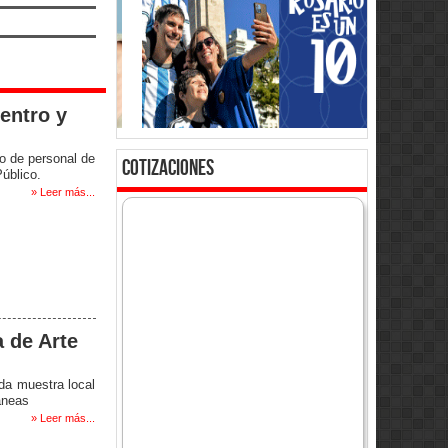
entro y
o de personal de
cotizaciones
úblico.
» Leer más...
a de Arte
ada muestra local
áneas
» Leer más...