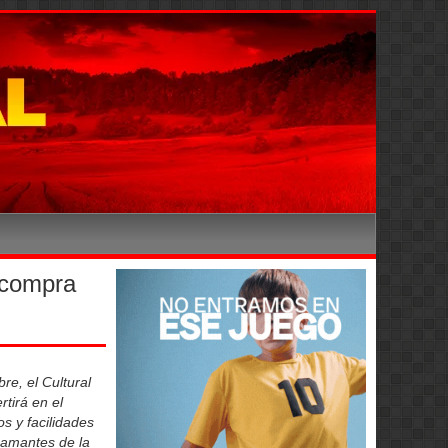
 compra
re, el Cultural
tirá en el
s y facilidades
 amantes de la