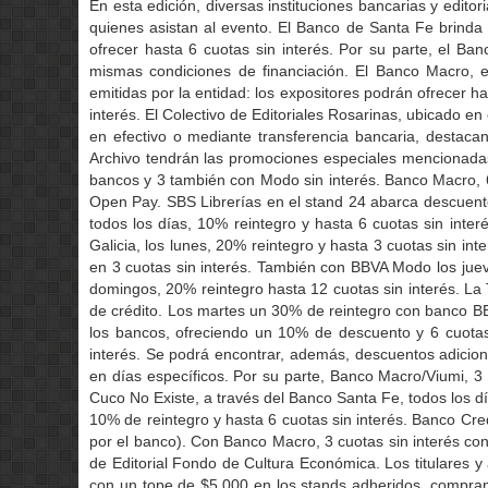
En esta edición, diversas instituciones bancarias y edito
quienes asistan al evento. El Banco de Santa Fe brind
ofrecer hasta 6 cuotas sin interés. Por su parte, el Ba
mismas condiciones de financiación. El Banco Macro, en
emitidas por la entidad: los expositores podrán ofrecer ha
interés. El Colectivo de Editoriales Rosarinas, ubicado 
en efectivo o mediante transferencia bancaria, destacan
Archivo tendrán las promociones especiales mencionadas 
bancos y 3 también con Modo sin interés. Banco Macro, 6
Open Pay. SBS Librerías en el stand 24 abarca descuento
todos los días, 10% reintegro y hasta 6 cuotas sin inte
Galicia, los lunes, 20% reintegro y hasta 3 cuotas sin in
en 3 cuotas sin interés. También con BBVA Modo los juev
domingos, 20% reintegro hasta 12 cuotas sin interés. La T
de crédito. Los martes un 30% de reintegro con banco BBV
los bancos, ofreciendo un 10% de descuento y 6 cuotas
interés. Se podrá encontrar, además, descuentos adicion
en días específicos. Por su parte, Banco Macro/Viumi, 3 c
Cuco No Existe, a través del Banco Santa Fe, todos los dí
10% de reintegro y hasta 6 cuotas sin interés. Banco Cred
por el banco). Con Banco Macro, 3 cuotas sin interés con
de Editorial Fondo de Cultura Económica. Los titulares 
con un tope de $5.000 en los stands adheridos, compran