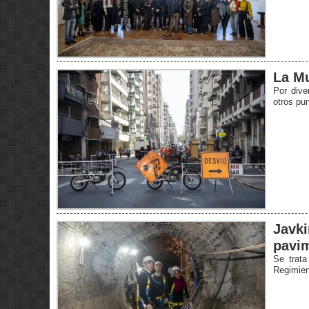
La Mu
Por dive
otros pun
Javki
pavim
Se trat
Regimien