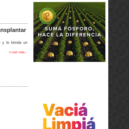
ansplantar
o y le brinda un
» Leer más...