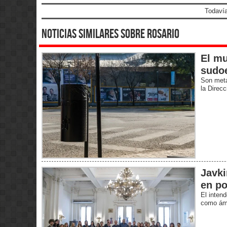
Todavía
noticias similares sobre rosario
El mu
sudoe
Son metá
la Direc
Javki
en po
El intend
como ámb