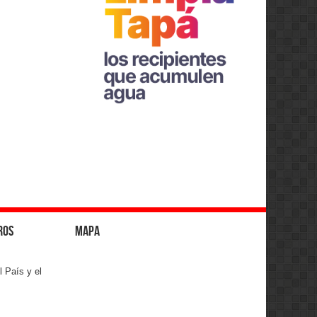
ros
Mapa
l País y el