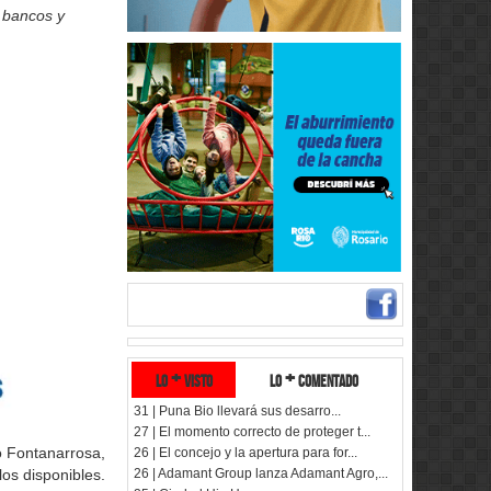
e bancos y
lo + visto
lo + comentado
31 | Puna Bio llevará sus desarro...
27 | El momento correcto de proteger t...
to Fontanarrosa,
26 | El concejo y la apertura para for...
26 | Adamant Group lanza Adamant Agro,...
los disponibles.