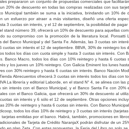
riales prepararon un conjunto de propuestas comerciales que facilitará
a un 20% de descuento en todas las compras realizadas con sus tarj
nco Municipal también se suma a la iniciativa, brindando un 10% de 
 un esfuerzo por atraer a más visitantes, diseñó una oferta especi
sta 3 cuotas sin interés, y el 12 de septiembre, la posibilidad de pagar
en el stand número 39, ofrecerá un 10% de descuento para aquellas com
do su compromiso con la promoción de la literatura local. Ponsatti 
del Banco Municipal y del Santa Fe. Además, las 3 cuotas sin interé
 cuotas sin interés el 12 de septiembre. BBVA, 30% de reintegro los 
s todos los días con cuota simple y hasta 3 cuotas sin interés. Con 
rés. Banco Macro, todos los días con 10% reintegro y hasta 6 cuotas s
terés y los jueves un 10% reintegro. Con Galicia Eminent los lunes has
es con 30% reintegro y hasta 6 cuotas sin interés. Banco Nación Mod
ienda Abrecuentos ofrecerá 3 cuotas sin interés todos los días con tod
A La librería y editorial Laborde, en el stand N° 4, se alinea con las
 sin interés con el Banco Municipal, y el Banco Santa Fe con 20% 
ales con el Banco Galicia, que ofrecerá un 30% de descuento al utili
uotas sin interés y 6 sólo el 12 de septiembre. Otras opciones incluye
as 20% de reintegro y hasta 6 cuotas sin interés. Con Banco Municipal,
icoop, todos los días 10% de reintegro y 3 cuotas sin interés (tarjeta
 tarjetas emitidas por el banco. Habrá, también, promociones en libro
y adicionales de Tarjeta de Crédito NaranjaX podrán disfrutar de un 2
do en plan Zeta. Con estas propuestas, la Feria del Libro no solo s