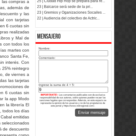
25 | Ciudad Hip Hop se prepara para re...
n las compras a
23 | Balcarce será sede de la pri...
etas, además de
23 | Gremios y Oganizaciones Socailes ...
descuento y las
22 | Audiencia del colectivo de Actric...
al con tarjetas
 en 6 cuotas sin
pras realizadas
Mensajero
Libros y Mal de
s con todos los
Nombre:
días martes con
Banco Santa Fe,
Comentario:
in interés. Con
ta 25% reintegro
o, de viernes a
as las tarjetas
Ingrese la suma de 4 + 5:
 promociones de
en 6 cuotas sin
IMPORTANTE!:
Los comentarios publicados son de exclusiva
responsabilidad de sus autores, sobre quienes pueden recaer las
zar la app Modo
sanciones legales que correspondan. Además, en este espacio se
representa la opinión de los usuarios y no de los propietarios de
n la librería El
este portal y https://www.notiregional.com/.
 todos los días
Enviar mensaje
s Cabal emitidas
s seleccionados
5% de descuento
e presenta como