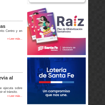
ras
rito Centro y en
» Leer más...
evia al
e ejecuta sobre
r el tránsito.
» Leer más...