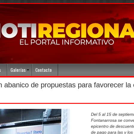
s
Galerías
Contacto
an abanico de propuestas para favorecer la
Del 5 al 15 de septiemb
Fontanarrosa se conver
epicentro de descuento
de pago para las y los