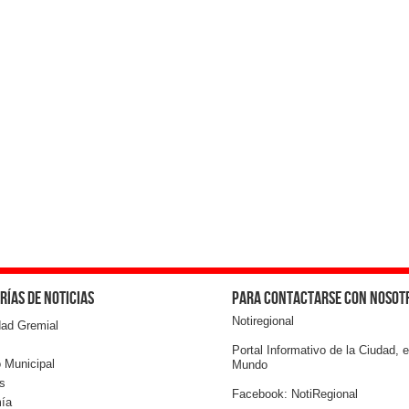
rías de noticias
Para contactarse con nosot
Notiregional
dad Gremial
Portal Informativo de la Ciudad, e
 Municipal
Mundo
s
Facebook: NotiRegional
ía