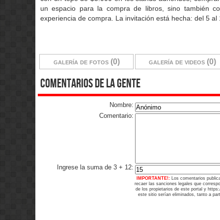
un espacio para la compra de libros, sino también co
experiencia de compra. La invitación está hecha: del 5 al
galería de fotos (0)
galería de videos (0)
comentarios de la gente
Nombre:
Comentario:
Ingrese la suma de 3 + 12:
IMPORTANTE!:
Los comentarios public
recaer las sanciones legales que corresp
de los propietarios de este portal y http
este sitio serían eliminados, tanto a pa