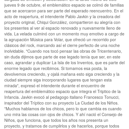
jueves 9 de octubre, el emblemático espacio se colmó de familias
que se acercaron para ser parte del esperado reencuentro. En el
acto de reapertura, el intendente Pablo Javkin y la creadora del
proyecto original, Chiqui González, compartieron su alegría con
los presentes al ver al espacio renovado y nuevamente lleno de
vida. La velada culminó con un momento muy emotivo a cargo de
la agrupación Música para Volar, que ofreció un recorrido por
clásicos del rock, marcando así el cierre perfecto de una noche
inolvidable. "Cuando nos tocó pensar las obras de Tricentenario,
sin duda dijimos que parte de ese legado tenía que ser, en este
caso, agrandar y duplicar La Isla de los Inventos, que es parte del
enorme legado que recibimos. Si tomamos esa posta, la
devolvemos creciendo, y ojalá mañana esto siga creciendo y la
ciudad siempre siga incorporando lugares que tengan esta
mirada", expresó el intendente durante el encuentro de
reapertura del emblemático espacio que integra el Triptico de la
Infancia. Javkin evocó al pedagogo italiano Francesco Tonucci,
inspirador del Tríptico con su proyecto La Ciudad de los Niños.
"Muchos hablamos de los chicos, pero lo que cambia es cuando
uno mira las cosas con ojos de chicos. Y ahí nació el Consejo de
Niños, que funciona, que todos los años nos presenta un
proyecto, y tratamos de cumplirlos y de hacerlos, porque todos