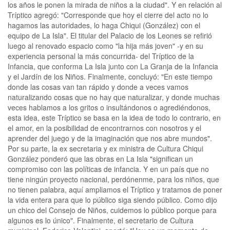
los años le ponen la mirada de niños a la ciudad". Y en relación al
Tríptico agregó: "Corresponde que hoy el cierre del acto no lo
hagamos las autoridades, lo haga Chiqui (González) con el
equipo de La Isla". El titular del Palacio de los Leones se refirió
luego al renovado espacio como "la hija más joven" -y en su
experiencia personal la más concurrida- del Tríptico de la
Infancia, que conforma La Isla junto con La Granja de la Infancia
y el Jardín de los Niños. Finalmente, concluyó: "En este tiempo
donde las cosas van tan rápido y donde a veces vamos
naturalizando cosas que no hay que naturalizar, y donde muchas
veces hablamos a los gritos o insultándonos o agrediéndonos,
esta idea, este Tríptico se basa en la idea de todo lo contrario, en
el amor, en la posibilidad de encontrarnos con nosotros y el
aprender del juego y de la imaginación que nos abre mundos".
Por su parte, la ex secretaria y ex ministra de Cultura Chiqui
González ponderó que las obras en La Isla "significan un
compromiso con las políticas de infancia. Y en un país que no
tiene ningún proyecto nacional, perdónenme, para los niños, que
no tienen palabra, aquí ampliamos el Tríptico y tratamos de poner
la vida entera para que lo público siga siendo público. Como dijo
un chico del Consejo de Niños, cuidemos lo público porque para
algunos es lo único". Finalmente, el secretario de Cultura