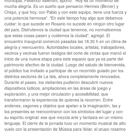
municipal, Federico Valentini, aportó: "Hoy es un momento de
mucha alegría. Es un sueño que pensaron Hermes (Binner) y
Chiqui, y que hoy, con Pablo y con este equipo, tiene una fuerza y
una potencia hermosa". "En este tiempo hay algo que debemos
cuidar: lo que sucede en Rosario no sucede en ningún otro lugar
del país. Disfrutemos la ciudad que tenemos, no normalicemos
que estas cosas pasen y cuidemos la ciudad", agregó. El
encuentro inaugural comenzó pasadas las 18.30 h en un clima de
alegría y reencuentro. Autoridades locales, artistas, trabajadores,
vecinos y vecinas fueron testigos del corte de cintas que marcó el
inicio de una nueva etapa para este espacio que ya es parte del
patrimonio afectivo de la ciudad. Luego del saludo de bienvenida,
el público fue invitado a participar de un recorrido guiado por los
distintos sectores de La Isla, ahora completamente renovados.
Durante el paseo, los visitantes pudieron descubrir nuevos
dispositivos lúdicos, ampliaciones en las áreas de juego y
exploración, y una mejor circulación y accesibilidad, que
transformaron la experiencia de quienes la recorren. Entre
andenes, vagones y objetos que apelan a la imaginación, las y
los presentes se reencontraron con los símbolos del lugar y con
su espíritu original: ese que mezcla arte y fantasía en un mismo
lenguaje. El cierre de la jornada tuvo un momento musical de alto
vuelo con la presentación de Música para Volar, el grupo rosarino