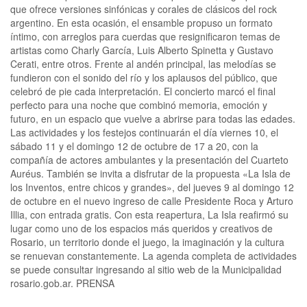
que ofrece versiones sinfónicas y corales de clásicos del rock
argentino. En esta ocasión, el ensamble propuso un formato
íntimo, con arreglos para cuerdas que resignificaron temas de
artistas como Charly García, Luis Alberto Spinetta y Gustavo
Cerati, entre otros. Frente al andén principal, las melodías se
fundieron con el sonido del río y los aplausos del público, que
celebró de pie cada interpretación. El concierto marcó el final
perfecto para una noche que combinó memoria, emoción y
futuro, en un espacio que vuelve a abrirse para todas las edades.
Las actividades y los festejos continuarán el día viernes 10, el
sábado 11 y el domingo 12 de octubre de 17 a 20, con la
compañía de actores ambulantes y la presentación del Cuarteto
Auréus. También se invita a disfrutar de la propuesta «La Isla de
los Inventos, entre chicos y grandes», del jueves 9 al domingo 12
de octubre en el nuevo ingreso de calle Presidente Roca y Arturo
Illia, con entrada gratis. Con esta reapertura, La Isla reafirmó su
lugar como uno de los espacios más queridos y creativos de
Rosario, un territorio donde el juego, la imaginación y la cultura
se renuevan constantemente. La agenda completa de actividades
se puede consultar ingresando al sitio web de la Municipalidad
rosario.gob.ar. PRENSA