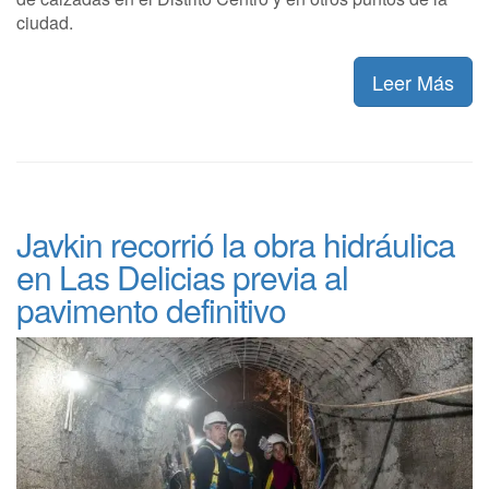
ciudad.
Leer Más
Javkin recorrió la obra hidráulica
en Las Delicias previa al
pavimento definitivo