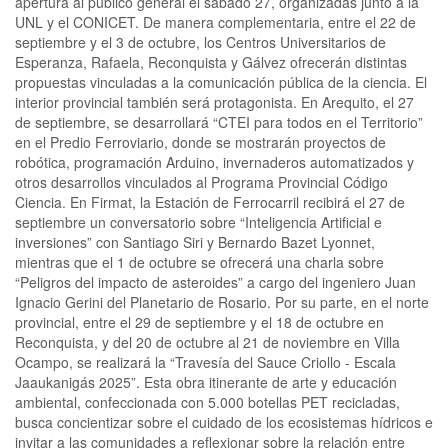
apertura al público general el sábado 27, organizadas junto a la
UNL y el CONICET. De manera complementaria, entre el 22 de
septiembre y el 3 de octubre, los Centros Universitarios de
Esperanza, Rafaela, Reconquista y Gálvez ofrecerán distintas
propuestas vinculadas a la comunicación pública de la ciencia. El
interior provincial también será protagonista. En Arequito, el 27
de septiembre, se desarrollará “CTEI para todos en el Territorio”
en el Predio Ferroviario, donde se mostrarán proyectos de
robótica, programación Arduino, invernaderos automatizados y
otros desarrollos vinculados al Programa Provincial Código
Ciencia. En Firmat, la Estación de Ferrocarril recibirá el 27 de
septiembre un conversatorio sobre “Inteligencia Artificial e
inversiones” con Santiago Siri y Bernardo Bazet Lyonnet,
mientras que el 1 de octubre se ofrecerá una charla sobre
“Peligros del impacto de asteroides” a cargo del ingeniero Juan
Ignacio Gerini del Planetario de Rosario. Por su parte, en el norte
provincial, entre el 29 de septiembre y el 18 de octubre en
Reconquista, y del 20 de octubre al 21 de noviembre en Villa
Ocampo, se realizará la “Travesía del Sauce Criollo - Escala
Jaaukanigás 2025”. Esta obra itinerante de arte y educación
ambiental, confeccionada con 5.000 botellas PET recicladas,
busca concientizar sobre el cuidado de los ecosistemas hídricos e
invitar a las comunidades a reflexionar sobre la relación entre