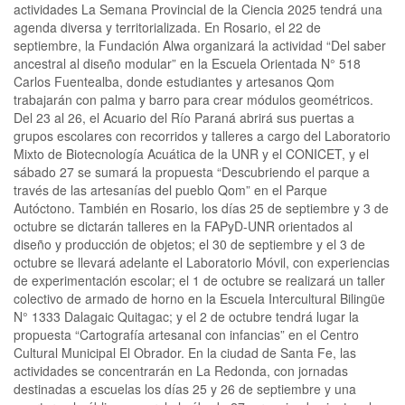
actividades La Semana Provincial de la Ciencia 2025 tendrá una
agenda diversa y territorializada. En Rosario, el 22 de
septiembre, la Fundación Alwa organizará la actividad “Del saber
ancestral al diseño modular” en la Escuela Orientada N° 518
Carlos Fuentealba, donde estudiantes y artesanos Qom
trabajarán con palma y barro para crear módulos geométricos.
Del 23 al 26, el Acuario del Río Paraná abrirá sus puertas a
grupos escolares con recorridos y talleres a cargo del Laboratorio
Mixto de Biotecnología Acuática de la UNR y el CONICET, y el
sábado 27 se sumará la propuesta “Descubriendo el parque a
través de las artesanías del pueblo Qom” en el Parque
Autóctono. También en Rosario, los días 25 de septiembre y 3 de
octubre se dictarán talleres en la FAPyD-UNR orientados al
diseño y producción de objetos; el 30 de septiembre y el 3 de
octubre se llevará adelante el Laboratorio Móvil, con experiencias
de experimentación escolar; el 1 de octubre se realizará un taller
colectivo de armado de horno en la Escuela Intercultural Bilingüe
N° 1333 Dalagaic Quitagac; y el 2 de octubre tendrá lugar la
propuesta “Cartografía artesanal con infancias” en el Centro
Cultural Municipal El Obrador. En la ciudad de Santa Fe, las
actividades se concentrarán en La Redonda, con jornadas
destinadas a escuelas los días 25 y 26 de septiembre y una