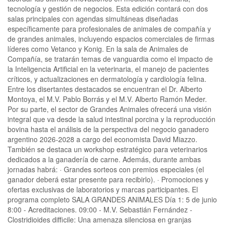
tecnología y gestión de negocios. Esta edición contará con dos
salas principales con agendas simultáneas diseñadas
específicamente para profesionales de animales de compañía y
de grandes animales, incluyendo espacios comerciales de firmas
líderes como Vetanco y Konig. En la sala de Animales de
Compañía, se tratarán temas de vanguardia como el impacto de
la Inteligencia Artificial en la veterinaria, el manejo de pacientes
críticos, y actualizaciones en dermatología y cardiología felina.
Entre los disertantes destacados se encuentran el Dr. Alberto
Montoya, el M.V. Pablo Borrás y el M.V. Alberto Ramón Meder.
Por su parte, el sector de Grandes Animales ofrecerá una visión
integral que va desde la salud intestinal porcina y la reproducción
bovina hasta el análisis de la perspectiva del negocio ganadero
argentino 2026-2028 a cargo del economista David Miazzo.
También se destaca un workshop estratégico para veterinarios
dedicados a la ganadería de carne. Además, durante ambas
jornadas habrá: · Grandes sorteos con premios especiales (el
ganador deberá estar presente para recibirlo). · Promociones y
ofertas exclusivas de laboratorios y marcas participantes. El
programa completo SALA GRANDES ANIMALES Día 1: 5 de junio
8:00 - Acreditaciones. 09:00 - M.V. Sebastián Fernández -
Clostridioides difficile: Una amenaza silenciosa en granjas