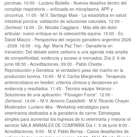
porcinas. 10:00 - Luciano Bodello - Nuevos desafíos dentro del
complejo respiratorio – enfocada en micoplasma, APP y
circovirus. 11:00 - M.V. Santiago Masi - La estadística en salud
intestinal porcina: validación de soluciones naturales. 12:00 -
¡Sorteos! 14:00 - Dr. Nicolás Caggiano - Más allá del dolor
articular: nuevo enfoque en la osteoartritis equina. 15:00 - Ec.
David Miazzo - Perspectiva del negocio ganadero argentino 2026
- 2028. 16:00 - Ing. Agr. María Paz Tieri - Ganadería en
transición: Del debate sobre carbono a una agenda más amplia
de competitividad, evidencia y acceso a mercados. Día 2: 6 de
junio 08:30 - Acreditaciones. 09:00 - Pablo Chesta -
Reproducción y Genética: el verdadero peso del macho en la
producción bovina. 10:45 - M.V. Carlos Margineda - Terapeuta
antimicrobiana en feedlot: criterios clínicos y decisiones en
evidencia y resultados. 11:45 - Técnico equipo Vetanco -
Soluciones de una aplicación: “Floxagen Force”. 12:00 -
¡Sorteos!. 14:00 – M.V. Antonio Castelletti - M.V. Ricardo Chayer.
Moderador: Luciano Aba - Workshop estratégico para
veterinarios dedicados a la ganadería de carne: Estrategias
simples para aumentar los ingresos de tu veterinaria y mejorar el
servicio SALA ANIMALES DE COMPAÑÍA Día 1: 5 de junio 8:00 -
Acreditaciones. 9:00 - M.V. Pablo Borras - Casos desafiantes de