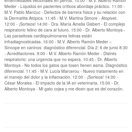
enfermedades vectoriales en perros. 10:00 - M.V. Alberto Ramón
Meder - Líquidos en pacientes críticos abordaje práctico. 11:00 -
M.V. Pablo Manzuc - Defectos de barrera física y su relación con
la Dermatitis Atópica. 11:45 - M.V. Martina Simore - Atopivet.
12:00 - ¡Sorteos! 14:00 - Dra. María Amelia Gisbert - El complejo
respiratorio felino de cara al futuro. 15:00 - Dr. Alberto Montoya -
Las parasitosis cardiopulmonares felinas están
infradiagnosticadas. 16:00 - M.V. Alberto Ramón Meder –
Síncope en caninos: diagnóstico diferencial. Día 2: 6 de junio 8:30
- Acreditaciones. 9:00 - M.V. Alberto Ramón Meder - Distrés
respiratorio: una urgencia que no espera. 10:45 - Dr. Alberto
Montoya - No todos los gatos que tosen tienen asma. Diagnóstico
diferencial. 11:45 - M.V. Lucía Marcerou - Nuevo tratamiento en
el manejo del dolor y la inflamación. 12:00 - ¡Sorteos! 14:00 -
César Morales - El impacto de la IA en veterinaria. 15:00 - Dr.
Alberto Montoya - Mi gato cojea y me dicen que es del corazón.