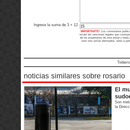
Ingrese la suma de 3 + 12:
IMPORTANTE!:
Los comentarios public
recaer las sanciones legales que corresp
de los propietarios de este portal y http
este sitio serían eliminados, tanto a pa
Todavía
noticias similares sobre rosario
El mu
sudoe
Son metá
la Direc