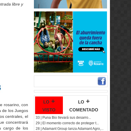
trada libre y
lo +
lo +
e rosarino, con
visto
comentado
a de los Juegos
s centrales, el
33 | Puna Bio llevará sus desarro...
que concentrará
29 | El momento correcto de proteger t...
 a cargo de los
28 | Adamant Group lanza Adamant Agro,...