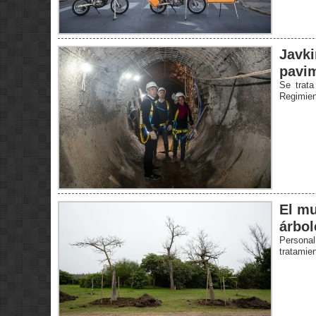
Javki
pavim
Se trat
Regimien
El mu
árbol
Personal
tratamie