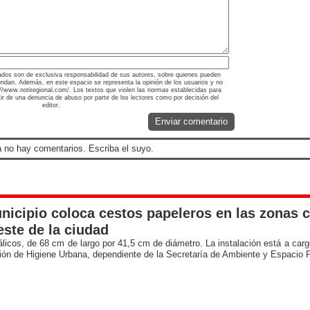
ados son de exclusiva responsabilidad de sus autores, sobre quienes pueden
ondan. Además, en este espacio se representa la opinión de los usuarios y no
s://www.notiregional.com/. Los textos que violen las normas establecidas para
rtir de una denuncia de abuso por parte de los lectores como por decisión del
editor.
Enviar comentario
 no hay comentarios. Escriba el suyo.
nicipio coloca cestos papeleros en las zonas c
ste de la ciudad
licos, de 68 cm de largo por 41,5 cm de diámetro. La instalación está a carg
ción de Higiene Urbana, dependiente de la Secretaría de Ambiente y Espacio P