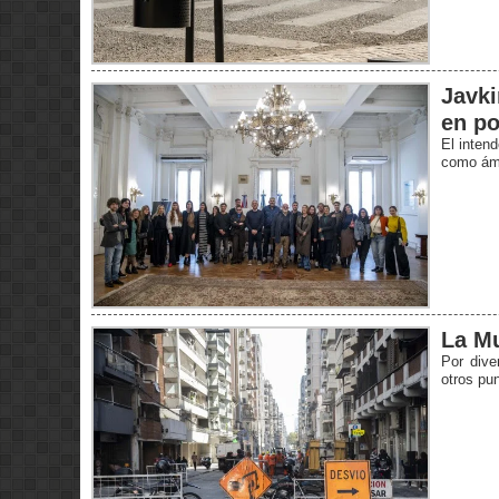
Javki
en po
El intend
como ámb
La Mu
Por dive
otros pun