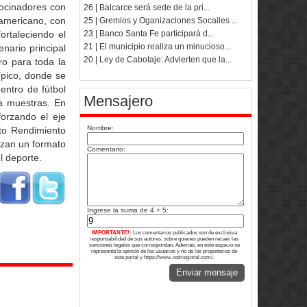
rocinadores con
26 | Balcarce será sede de la pri...
ramericano, con
25 | Gremios y Oganizaciones Socailes ...
23 | Banco Santa Fe participará d...
ortaleciendo el
21 | El municipio realiza un minucioso...
nario principal
20 | Ley de Cabotaje: Advierten que la...
ro para toda la
ípico, donde se
entro de fútbol
Mensajero
ra muestras. En
forzando el eje
Nombre:
to Rendimiento
nzan un formato
Comentario:
l deporte.
Ingrese la suma de 4 + 5:
IMPORTANTE!:
Los comentarios publicados son de exclusiva
responsabilidad de sus autores, sobre quienes pueden recaer las
sanciones legales que correspondan. Además, en este espacio se
representa la opinión de los usuarios y no de los propietarios de
este portal y https://www.notiregional.com/.
Enviar mensaje