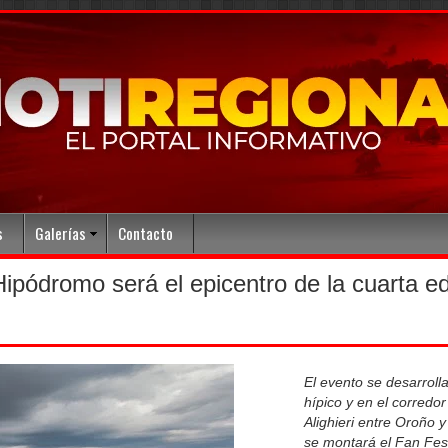
s
Galerías
Contacto
pódromo será el epicentro de la cuarta ed
El evento se desarrolla
hípico y en el corredo
Alighieri entre Oroño 
se montará el Fan Fest