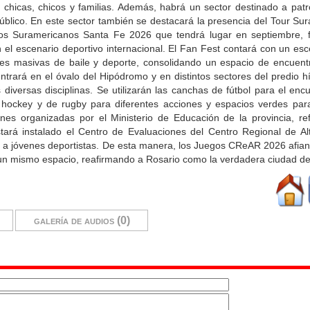
 a chicas, chicos y familias. Además, habrá un sector destinado a pat
público. En este sector también se destacará la presencia del Tour Su
egos Suramericanos Santa Fe 2026 que tendrá lugar en septiembre, f
el escenario deportivo internacional. El Fan Fest contará con un esce
ses masivas de baile y deporte, consolidando un espacio de encuent
ntrará en el óvalo del Hipódromo y en distintos sectores del predio h
diversas disciplinas. Se utilizarán las canchas de fútbol para el encu
e hockey y de rugby para diferentes acciones y espacios verdes pa
nes organizadas por el Ministerio de Educación de la provincia, re
ará instalado el Centro de Evaluaciones del Centro Regional de Al
 a jóvenes deportistas. De esta manera, los Juegos CReAR 2026 afia
 un mismo espacio, reafirmando a Rosario como la verdadera ciudad de
galería de audios (0)