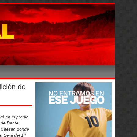
ición de
rá en el predio
r de Dante
y Caesar, donde
. Será del 14