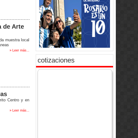
a de Arte
ada muestra local
áneas
» Leer más...
cotizaciones
ras
rito Centro y en
» Leer más...