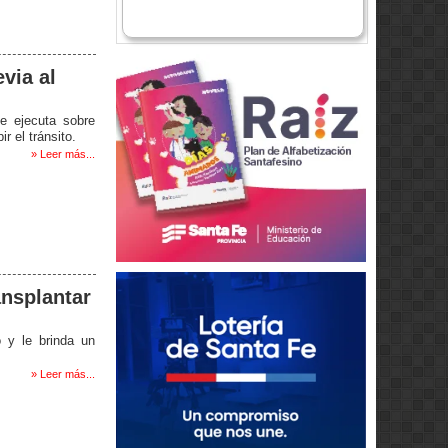
evia al
e ejecuta sobre
r el tránsito.
» Leer más...
ansplantar
o y le brinda un
» Leer más...