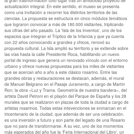
la gran trasnformación tuvo lugar tras un ambicioso proyecto de
actualización integral. En este sentido, el museo se presenta
como una invitación a recorrer los distintos territorios de las
ciencias. La propuesta se estructura en cinco módulos temáticos
que lograron convocar a más de 180.000 visitantes, triplicando
sus cifras del año pasado. La 'Isla de los Inventos', uno de los
espacios que integran el Tríptico de la Infancia y que ya cuenta
con 22 años convocando a grandes y chicos, renovó su
propuesta cultural. La Isla amplió su territorio y se extiende sobre
las vías hasta la calle Presidente Roca, habilitando un nuevo
portal de ingreso que genera un renovado vínculo con el entorno
urbano y ofrece nuevas propuestas para los miles de visitantes
que se acercan año a año a este clásico rosarino. Entre las
grandes obras y restauraciones se destacan, además, el mural
de Manuel Belgrano en el Pasaje Juramento, a cargo de Martín
Ron; la obra «Luz y Trama. Geometría de nuestra bandera», del
artista David Petroni en el playón del Parque de España y los 28
murales que se realizaron en plazas de toda la ciudad a cargo de
artistas rosarinos. Todas estas intevenciones se enmarcan en el
tricentenario de la ciudad, que además de ser una celebración.
es una inversión a futuro y son parte del legado de una Rosario
que no para de transformarse. A su vez, uno de los momentos
más esperados del año fue la 'Feria Internacional del Libro', un