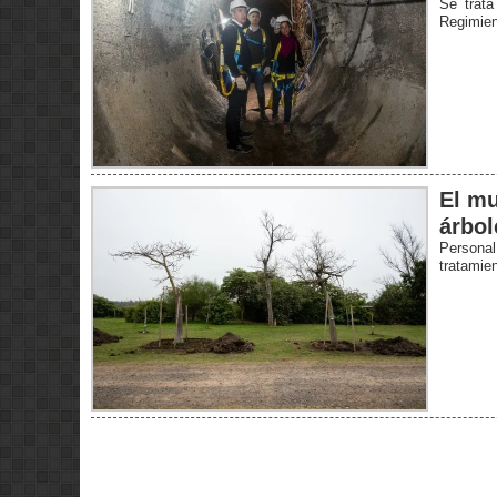
Se trat
Regimien
El mu
árbol
Personal
tratamie