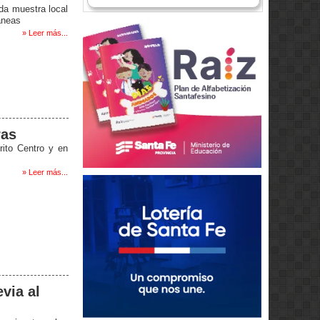
ada muestra local
áneas
» Leer más...
ras
rito Centro y en
» Leer más...
evia al