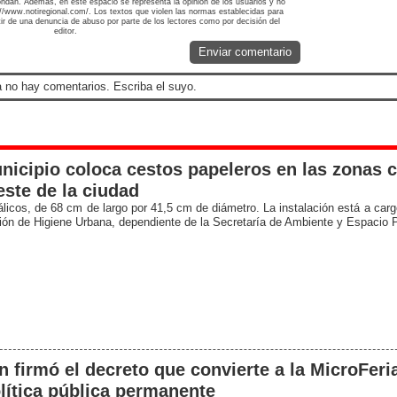
ondan. Además, en este espacio se representa la opinión de los usuarios y no
s://www.notiregional.com/. Los textos que violen las normas establecidas para
rtir de una denuncia de abuso por parte de los lectores como por decisión del
editor.
Enviar comentario
 no hay comentarios. Escriba el suyo.
nicipio coloca cestos papeleros en las zonas c
ste de la ciudad
licos, de 68 cm de largo por 41,5 cm de diámetro. La instalación está a carg
ción de Higiene Urbana, dependiente de la Secretaría de Ambiente y Espacio P
n firmó el decreto que convierte a la MicroFeri
lítica pública permanente