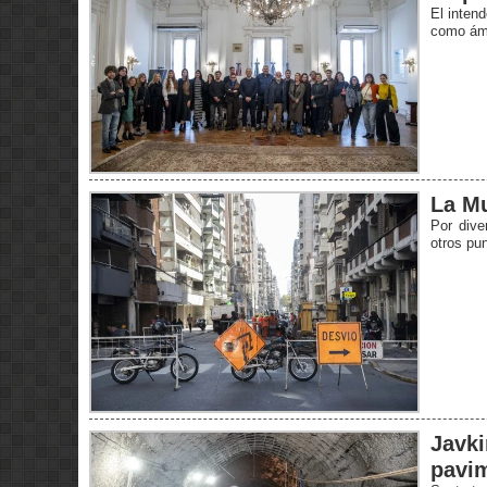
El intend
como ámb
La Mu
Por dive
otros pun
Javki
pavim