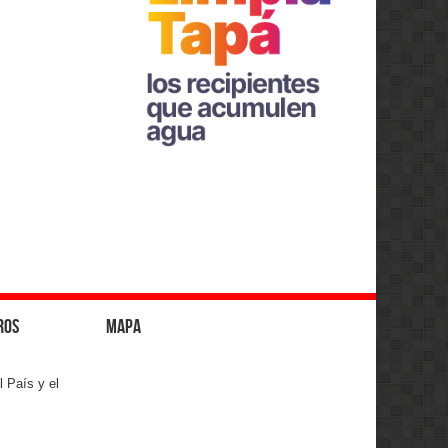
ros
Mapa
l País y el