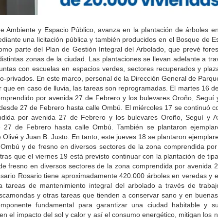
de Ambiente y Espacio Público, avanza en la plantación de árboles en
diante una licitación pública y también producidos en el Bosque de E
mo parte del Plan de Gestión Integral del Arbolado, que prevé fore
istintas zonas de la ciudad. Las plantaciones se llevan adelante a tra
njuntas con escuelas en espacios verdes, sectores recuperados y plazas
o-privados. En este marco, personal de la Dirección General de Parqu
ar que en caso de lluvia, las tareas son reprogramadas. El martes 16 d
comprendido por avenida 27 de Febrero y los bulevares Oroño, Seguí 
desde 27 de Febrero hasta calle Ombú. El miércoles 17 se continuó co
ndida por avenida 27 de Febrero y los bulevares Oroño, Seguí y A
e 27 de Febrero hasta calle Ombú. También se plantaron ejemplar
 Olivé y Juan B. Justo. En tanto, este jueves 18 se plantaron ejemplar
 Ombú y de fresno en diversos sectores de la zona comprendida por
ras que el viernes 19 está previsto continuar con la plantación de tip
de fresno en diversos sectores de la zona comprendida por avenida 
osario Rosario tiene aproximadamente 420.000 árboles en veredas y 
ca tareas de mantenimiento integral del arbolado a través de trabaj
s, escamondas y otras tareas que tienden a conservar sano y en buenas
mponente fundamental para garantizar una ciudad habitable y su
el impacto del sol y calor y así el consumo energético, mitigan los ni