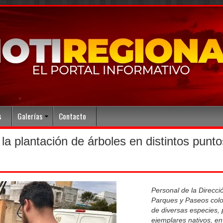
s
Galerías
Contacto
la plantación de árboles en distintos punto
Personal de la Direcci
Parques y Paseos col
de diversas especies, 
ejemplares nativos, en