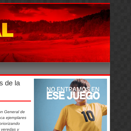
s de la
ón General de
oca ejemplares
priorizando
 veredas y