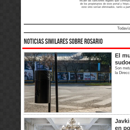
recaer las sanciones legales que corresp
de los propietarios de este portal y http
este sitio serían eliminados, tanto a pa
Todavía
noticias similares sobre rosario
El mu
sudoe
Son metá
la Direc
Javki
en po