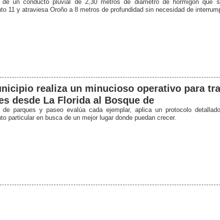
a de un conducto pluvial de 2,30 metros de diámetro de hormigón que s
to 11 y atraviesa Oroño a 8 metros de profundidad sin necesidad de interrumpi
nicipio realiza un minucioso operativo para tr
es desde La Florida al Bosque de
 de parques y paseo evalúa cada ejemplar, aplica un protocolo detallad
nto particular en busca de un mejor lugar donde puedan crecer.