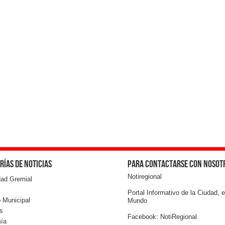
rías de noticias
Para contactarse con nosot
Notiregional
dad Gremial
Portal Informativo de la Ciudad, e
 Municipal
Mundo
s
Facebook: NotiRegional
ía