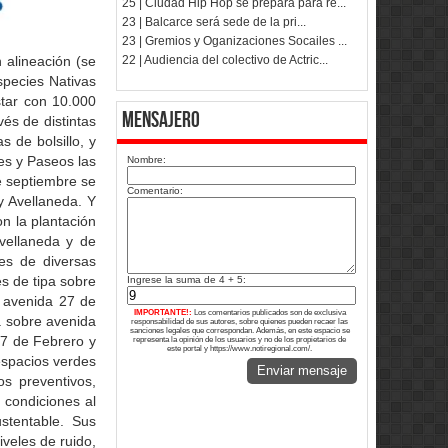
25 | Ciudad Hip Hop se prepara para re...
23 | Balcarce será sede de la pri...
23 | Gremios y Oganizaciones Socailes ...
22 | Audiencia del colectivo de Actric...
 alineación (se
species Nativas
star con 10.000
Mensajero
vés de distintas
 de bolsillo, y
es y Paseos las
Nombre:
e septiembre se
Comentario:
y Avellaneda. Y
n la plantación
vellaneda y de
es de diversas
es de tipa sobre
Ingrese la suma de 4 + 5:
 avenida 27 de
IMPORTANTE!:
Los comentarios publicados son de exclusiva
a sobre avenida
responsabilidad de sus autores, sobre quienes pueden recaer las
sanciones legales que correspondan. Además, en este espacio se
27 de Febrero y
representa la opinión de los usuarios y no de los propietarios de
este portal y https://www.notiregional.com/.
espacios verdes
Enviar mensaje
os preventivos,
 condiciones al
stentable. Sus
veles de ruido,