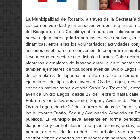
La Municipalidad de Rosario, a través de la Secretaría 
colocan en veredas) y en espacios verdes, adquiridos me
del Bosque de Los Constituyentes para ser colocados co
nuevos ejemplares, priorizando las especies nativas, en d
dinámicas, entre ellas los voluntariados; actividades co
acciones en el marco de convenios de cooperación públic
lleva a cabo en sectores de distintos barrios. Cabe aclar
plantaron ejemplares de lapacho amarillo en el sector 
también ejemplares de tipa sobre avenida Ovidio Lagos, 
de ejemplares de lapacho amarillo en la zona compre
ejemplares de tipa sobre avenida Ovidio Lagos, desd
especies nativas sobre avenida Sabin (ex Travesía), entre
avenida Ovidio Lagos, desde 27 de Febrero hasta calle
Febrero y los bulevares Oroño, Seguí y Avellaneda. Mient
Ovidio Lagos, desde 27 de Febrero hasta calle Ombú y 
los bulevares Oroño, Seguí y Avellaneda. Arbolado en R
públicos. El Municipio lleva adelante en forma periódi
diagnóstico y control fitosanitario, plantaciones, poda
parque arbóreo de la ciudad. Los árboles son un co
contribuciones y aportes son muchos: dan sombra, reducen 