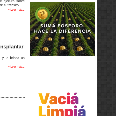
e ejecuta sobre
r el tránsito.
» Leer más...
ansplantar
o y le brinda un
» Leer más...