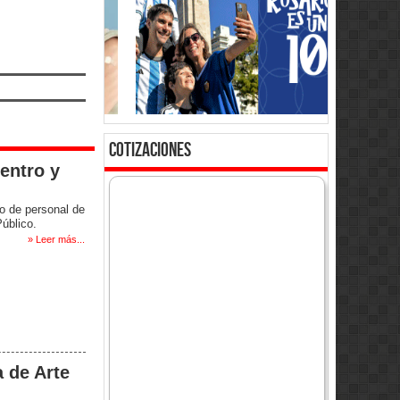
cotizaciones
entro y
o de personal de
úblico.
» Leer más...
a de Arte